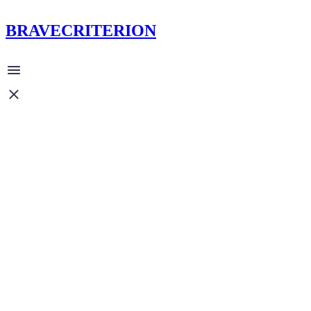
BRAVECRITERION