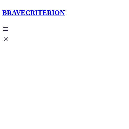
BRAVECRITERION