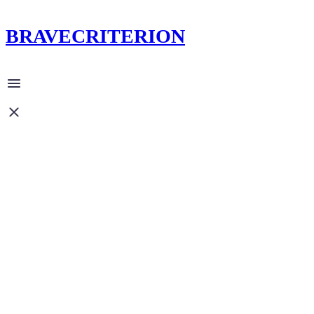
BRAVECRITERION