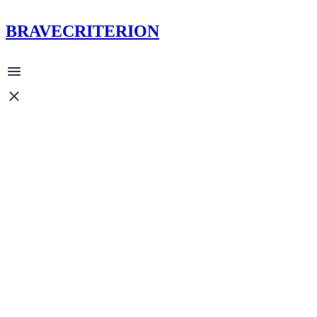
BRAVECRITERION