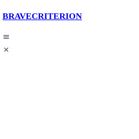
BRAVECRITERION