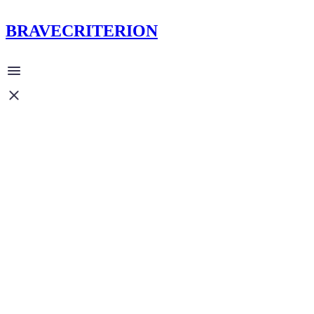
BRAVECRITERION