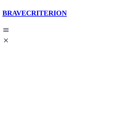
BRAVECRITERION