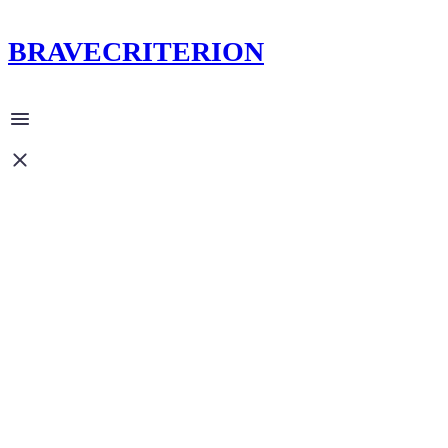
BRAVECRITERION