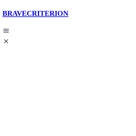
BRAVECRITERION