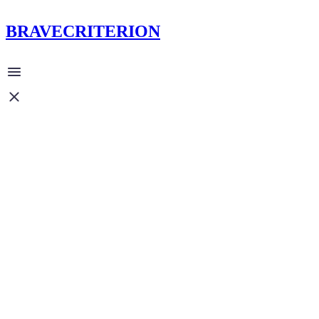
BRAVECRITERION