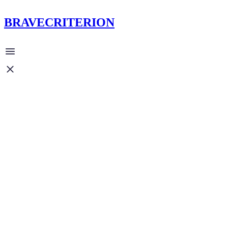
BRAVECRITERION